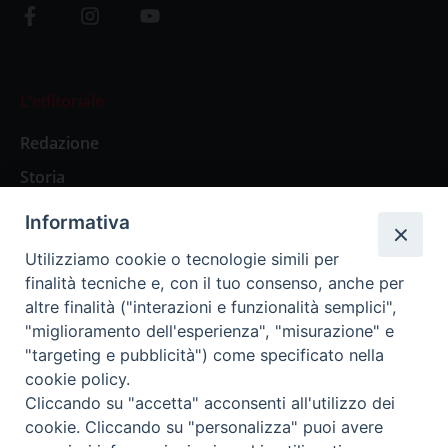
L’editoriale
Redazione
Storia
Informativa
Abbonamenti
Utilizziamo cookie o tecnologie simili per
finalità tecniche e, con il tuo consenso, anche per
Abbonamento Annuale Digitale
altre finalità ("interazioni e funzionalità semplici",
"miglioramento dell'esperienza", "misurazione" e
Abbonamento Annuale Cartaceo
"targeting e pubblicità") come specificato nella
Abbonamento Singola Copia Digitale
cookie policy.
Cliccando su "accetta" acconsenti all'utilizzo dei
cookie. Cliccando su "personalizza" puoi avere