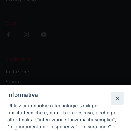
Social
L’editoriale
Redazione
Storia
Informativa
Abbonamenti
Utilizziamo cookie o tecnologie simili per
finalità tecniche e, con il tuo consenso, anche per
Abbonamento Annuale Digitale
altre finalità ("interazioni e funzionalità semplici",
"miglioramento dell'esperienza", "misurazione" e
Abbonamento Annuale Cartaceo