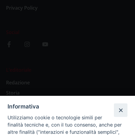
Privacy Policy
Social
L’editoriale
Redazione
Storia
Informativa
Abbonamenti
Utilizziamo cookie o tecnologie simili per
finalità tecniche e, con il tuo consenso, anche per
Abbonamento Annuale Digitale
altre finalità ("interazioni e funzionalità semplici",