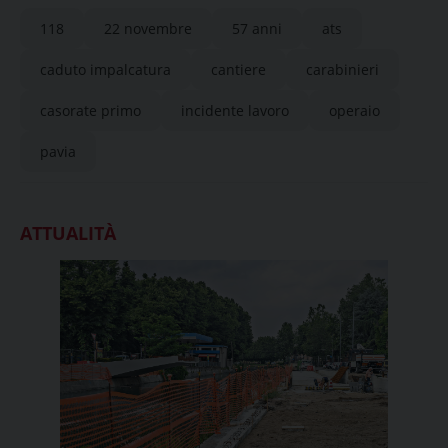
un’impalcatura in un cantiere
118
22 novembre
57 anni
ats
caduto impalcatura
cantiere
carabinieri
casorate primo
incidente lavoro
operaio
pavia
ATTUALITÀ