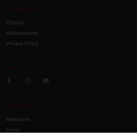
Il settimanale
Il Ticino
Abbonamenti
Privacy Policy
Social
L’editoriale
Redazione
Storia