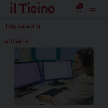
Skip
to
0
content
prodotti
Tag:
calabria
ATTUALITÀ