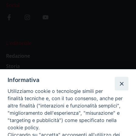
Social
L’editoriale
Redazione
Storia
Informativa
Abbonamenti
Utilizziamo cookie o tecnologie simili per
finalità tecniche e, con il tuo consenso, anche per
Abbonamento Annuale Digitale
altre finalità ("interazioni e funzionalità semplici",
"miglioramento dell'esperienza", "misurazione" e
Abbonamento Annuale Cartaceo
"targeting e pubblicità") come specificato nella
Abbonamento Singola Copia Digitale
cookie policy.
Cliccando su "accetta" acconsenti all'utilizzo dei