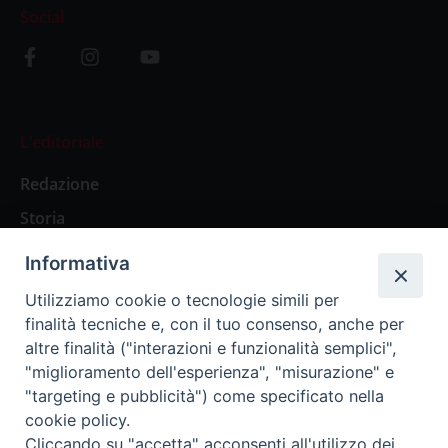
Social
L’editoriale
Redazione
Storia
Informativa
Abbonamenti
Utilizziamo cookie o tecnologie simili per
finalità tecniche e, con il tuo consenso, anche per
Abbonamento Annuale Digitale
altre finalità ("interazioni e funzionalità semplici",
"miglioramento dell'esperienza", "misurazione" e
Abbonamento Annuale Cartaceo
"targeting e pubblicità") come specificato nella
Abbonamento Singola Copia Digitale
cookie policy.
Cliccando su "accetta" acconsenti all'utilizzo dei