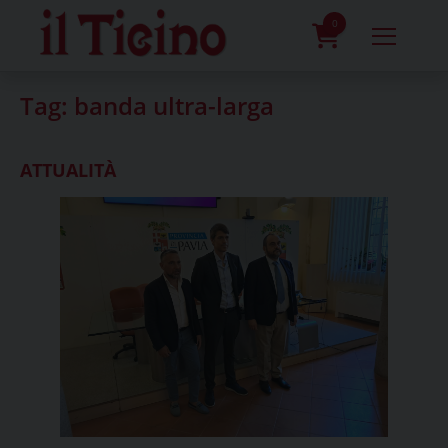
Skip
to
0
content
prodotti
Tag:
banda ultra-larga
ATTUALITÀ