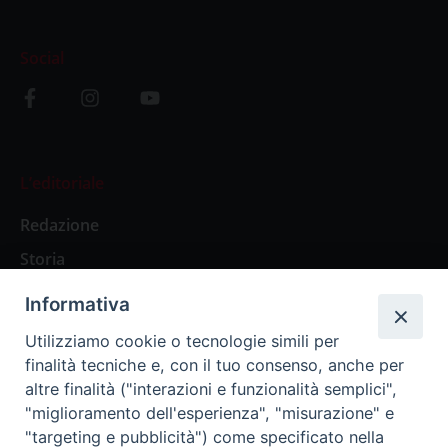
Social
L’editoriale
Redazione
Storia
Informativa
Abbonamenti
Utilizziamo cookie o tecnologie simili per
finalità tecniche e, con il tuo consenso, anche per
Abbonamento Annuale Digitale
altre finalità ("interazioni e funzionalità semplici",
"miglioramento dell'esperienza", "misurazione" e
Abbonamento Annuale Cartaceo
"targeting e pubblicità") come specificato nella