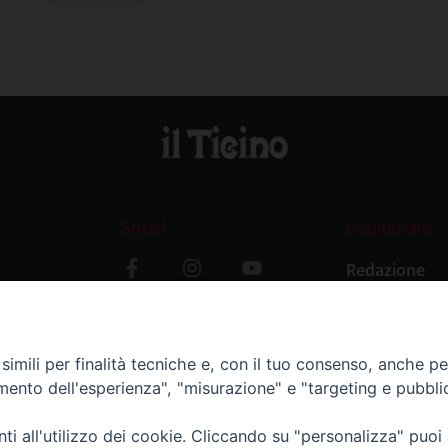
Social
L’editoriale
Redazione
i
Storia
y
imili per finalità tecniche e, con il tuo consenso, anche per 
amento dell'esperienza", "misurazione" e "targeting e pubbli
i all'utilizzo dei cookie. Cliccando su "personalizza" puoi