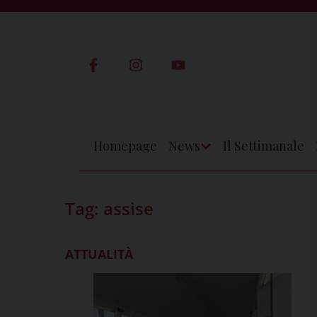
Skip
to
content
Homepage
News
Il Settimanale
Apri
Menu
Tag:
assise
ATTUALITÀ