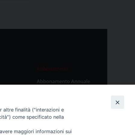
Abbonamenti
Abbonamento Annuale
Digitale
Abbonamento Annuale
Cartaceo
altre finalità ("interazioni e
Abbonamento Singola
cità") come specificato nella
Copia Digitale
 avere maggiori informazioni sui