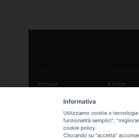
News
Il settimanale
Cronaca
Il Ticino
Attualità
Abbonament
Informativa
Primo Piano
Privacy Polic
Utilizziamo cookie o tecnologie s
Territorio
funzionalità semplici", "miglior
Città
cookie policy.
Cliccando su "accetta" acconsent
Politica