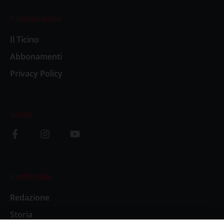
Il settimanale
Il Ticino
Abbonamenti
Privacy Policy
Social
L’editoriale
Redazione
Storia