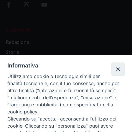
L’editoriale
Redazione
Storia
Informativa
Abbonamenti
Utilizziamo cookie o tecnologie simili per
finalità tecniche e, con il tuo consenso, anche per
Abbonamento Annuale Digitale
altre finalità ("interazioni e funzionalità semplici",
"miglioramento dell'esperienza", "misurazione" e
Abbonamento Annuale Cartaceo
"targeting e pubblicità") come specificato nella
Abbonamento Singola Copia Digitale
cookie policy.
Cliccando su "accetta" acconsenti all'utilizzo dei
cookie. Cliccando su "personalizza" puoi avere