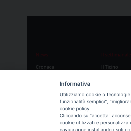
News
Il settimanale
Cronaca
Il Ticino
Attualità
Abbonament
Informativa
Primo Piano
Privacy Polic
Utilizziamo cookie o tecnologie s
Territorio
funzionalità semplici", "miglior
Città
cookie policy.
Cliccando su "accetta" acconsent
Politica
cookie utilizzati e personalizza
Sport
navigazione installando i soli co