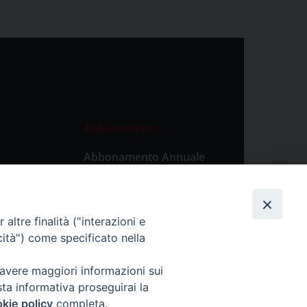
Abbonamenti
Abbonamento Annuale
Digitale
Abbonamento Annuale
Cartaceo
altre finalità ("interazioni e
Abbonamento Singola
cità") come specificato nella
Copia Digitale
 avere maggiori informazioni sui
sta informativa proseguirai la
kie policy
completa.