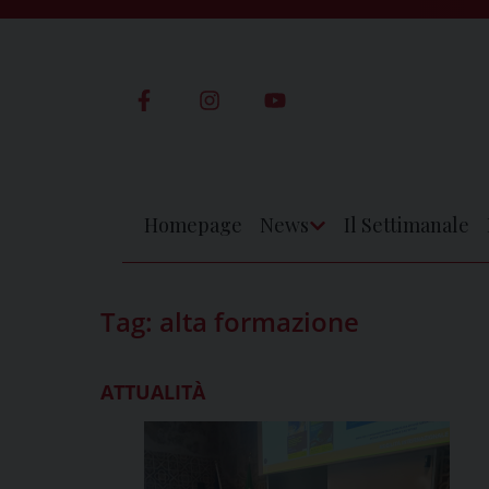
Skip
to
content
Homepage
News
Il Settimanale
Apri
Menu
Tag:
alta formazione
ATTUALITÀ