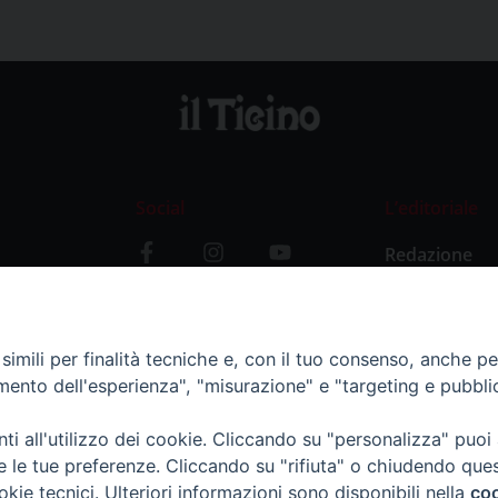
Social
L’editoriale
Redazione
i
Storia
y
imili per finalità tecniche e, con il tuo consenso, anche per 
amento dell'esperienza", "misurazione" e "targeting e pubbli
i all'utilizzo dei cookie. Cliccando su "personalizza" puoi
re le tue preferenze. Cliccando su "rifiuta" o chiudendo que
okie tecnici. Ulteriori informazioni sono disponibili nella
coo