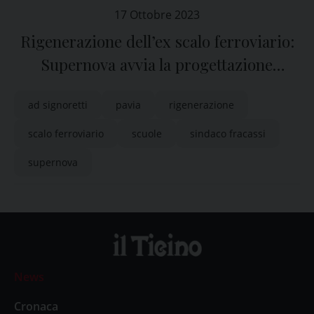
17 Ottobre 2023
Rigenerazione dell’ex scalo ferroviario:
Supernova avvia la progettazione
partecipata con le scuole di Pavia Next
ad signoretti
pavia
rigenerazione
Gen
scalo ferroviario
scuole
sindaco fracassi
supernova
News
Cronaca