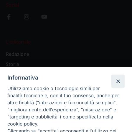
Social
L’editoriale
Redazione
Storia
Informativa
Abbonamenti
Utilizziamo cookie o tecnologie simili per
finalità tecniche e, con il tuo consenso, anche per
Abbonamento Annuale Digitale
altre finalità ("interazioni e funzionalità semplici",
"miglioramento dell'esperienza", "misurazione" e
Abbonamento Annuale Cartaceo
"targeting e pubblicità") come specificato nella
Abbonamento Singola Copia Digitale
cookie policy.
Cliccando su "accetta" acconsenti all'utilizzo dei