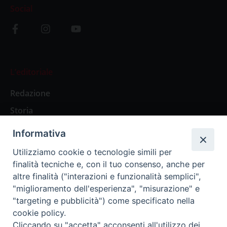
Social
L’editoriale
Redazione
Storia
Informativa
Abbonamenti
Utilizziamo cookie o tecnologie simili per
finalità tecniche e, con il tuo consenso, anche per
Abbonamento Annuale Digitale
altre finalità ("interazioni e funzionalità semplici",
"miglioramento dell'esperienza", "misurazione" e
Abbonamento Annuale Cartaceo
"targeting e pubblicità") come specificato nella
Abbonamento Singola Copia Digitale
cookie policy.
Cliccando su "accetta" acconsenti all'utilizzo dei