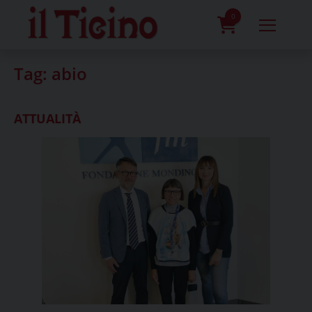
Skip
to
0
content
prodotti
Tag:
abio
ATTUALITÀ