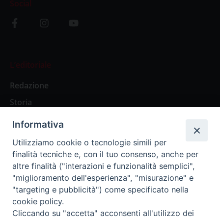
Social
L’editoriale
Redazione
Storia
Informativa
Abbonamenti
Utilizziamo cookie o tecnologie simili per
finalità tecniche e, con il tuo consenso, anche per
Abbonamento Annuale Digitale
altre finalità ("interazioni e funzionalità semplici",
"miglioramento dell'esperienza", "misurazione" e
Abbonamento Annuale Cartaceo
"targeting e pubblicità") come specificato nella
Abbonamento Singola Copia Digitale
cookie policy.
Cliccando su "accetta" acconsenti all'utilizzo dei