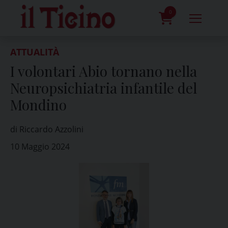
Skip
to
0
content
prodotti
ATTUALITÀ
I volontari Abio tornano nella
Neuropsichiatria infantile del
Mondino
di Riccardo Azzolini
10 Maggio 2024