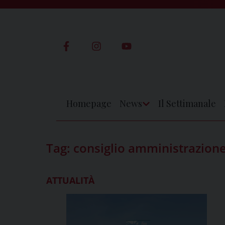
Skip
to
content
Homepage
News
Il Settimanale
Apri
Menu
Tag:
consiglio amministrazion
ATTUALITÀ