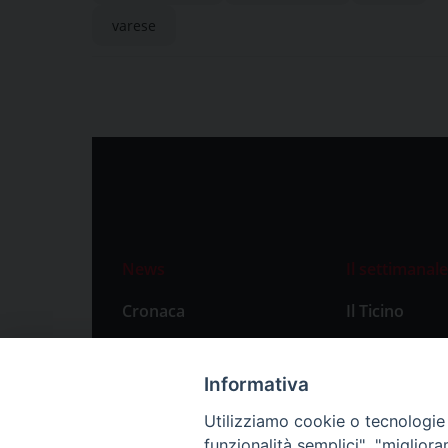
varese
News
Il settimanale
Cronaca
Il Ticino
Attualità
Abbonament
Primo Piano
Privacy Polic
Informativa
Territorio
Utilizziamo cookie o tecnologie s
funzionalità semplici", "miglior
Città