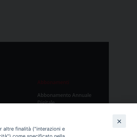
Abbonamenti
Abbonamento Annuale
Digitale
Abbonamento Annuale
Cartaceo
altre finalità ("interazioni e
Abbonamento Singola
cità") come specificato nella