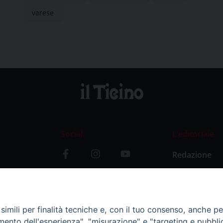
varese
Social
L’editoriale
Redazione
i
Storia
y
imili per finalità tecniche e, con il tuo consenso, anche per 
amento dell'esperienza", "misurazione" e "targeting e pubbli