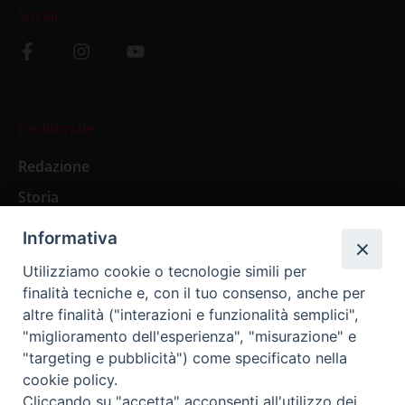
Social
L’editoriale
Redazione
Storia
Informativa
Abbonamenti
Utilizziamo cookie o tecnologie simili per
finalità tecniche e, con il tuo consenso, anche per
Abbonamento Annuale Digitale
altre finalità ("interazioni e funzionalità semplici",
"miglioramento dell'esperienza", "misurazione" e
Abbonamento Annuale Cartaceo
"targeting e pubblicità") come specificato nella
Abbonamento Singola Copia Digitale
cookie policy.
Cliccando su "accetta" acconsenti all'utilizzo dei