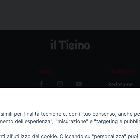
Social
L’editoriale
Redazione
i
Storia
y
imili per finalità tecniche e, con il tuo consenso, anche per 
amento dell'esperienza", "misurazione" e "targeting e pubbli
i all'utilizzo dei cookie. Cliccando su "personalizza" puoi