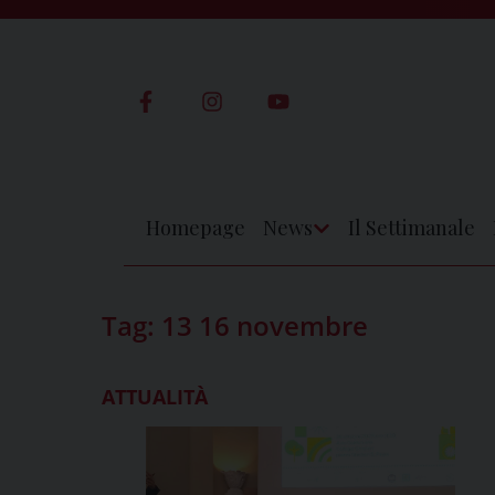
Skip
to
content
Homepage
News
Il Settimanale
Apri
Menu
Tag:
13 16 novembre
ATTUALITÀ