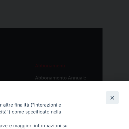
Abbonamenti
Abbonamento Annuale
Digitale
Abbonamento Annuale
Cartaceo
altre finalità ("interazioni e
Abbonamento Singola
cità") come specificato nella
Copia Digitale
 avere maggiori informazioni sui