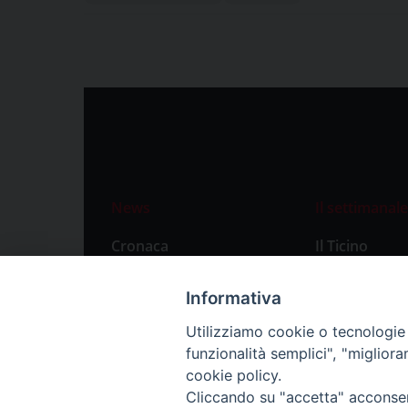
News
Il settimanale
Cronaca
Il Ticino
Attualità
Abbonament
Informativa
Primo Piano
Privacy Polic
Utilizziamo cookie o tecnologie s
Territorio
funzionalità semplici", "miglior
Città
cookie policy.
Cliccando su "accetta" acconsent
Politica