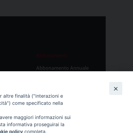
Abbonamenti
Abbonamento Annuale
Digitale
Abbonamento Annuale
Cartaceo
altre finalità ("interazioni e
Abbonamento Singola
cità") come specificato nella
Copia Digitale
 avere maggiori informazioni sui
sta informativa proseguirai la
kie policy
completa.