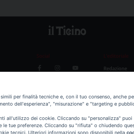
Social
L’editoriale
Redazione
i
Storia
y
imili per finalità tecniche e, con il tuo consenso, anche per 
amento dell'esperienza", "misurazione" e "targeting e pubbli
i all'utilizzo dei cookie. Cliccando su "personalizza" puoi
re le tue preferenze. Cliccando su "rifiuta" o chiudendo que
okie tecnici. Ulteriori informazioni sono disponibili nella
coo