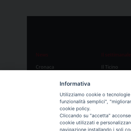
News
Il settimanale
Cronaca
Il Ticino
Attualità
Abbonament
Informativa
Primo Piano
Privacy Polic
Utilizziamo cookie o tecnologie s
Territorio
funzionalità semplici", "miglior
Città
cookie policy.
Cliccando su "accetta" acconsent
Politica
cookie utilizzati e personalizza
Sport
navigazione installando i soli co