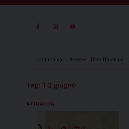
Skip
to
content
Homepage
News
Il Settimanale
Apri
Menu
Tag:
1 2 giugno
ATTUALITÀ