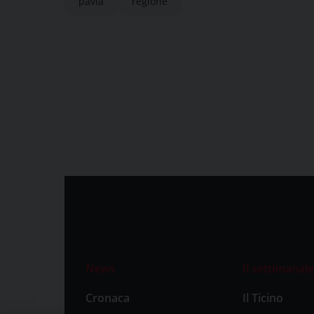
pavia
regione
News
Il settimanale
Cronaca
Il Ticino