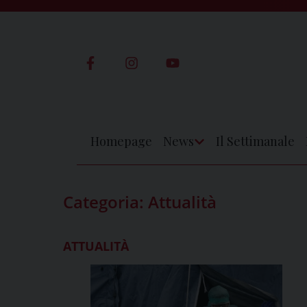
Skip
to
content
Homepage
News
Il Settimanale
Apri
Menu
Categoria:
Attualità
ATTUALITÀ