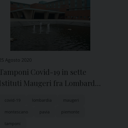
25 Agosto 2020
Tamponi Covid-19 in sette
Istituti Maugeri fra Lombardia
e Piemonte
covid-19
lombardia
maugeri
montescano
pavia
piemonte
tamponi