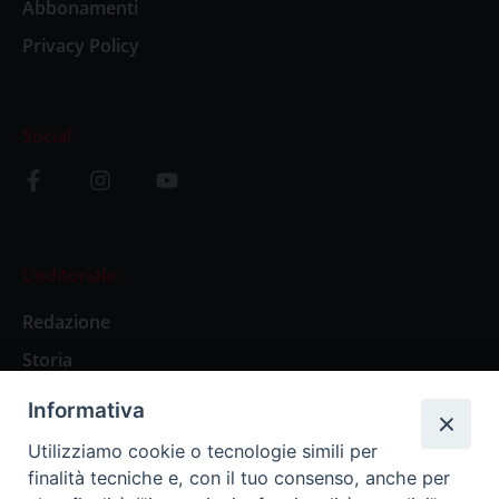
Abbonamenti
Privacy Policy
Social
L’editoriale
Redazione
Storia
Informativa
Abbonamenti
Utilizziamo cookie o tecnologie simili per
finalità tecniche e, con il tuo consenso, anche per
Abbonamento Annuale Digitale