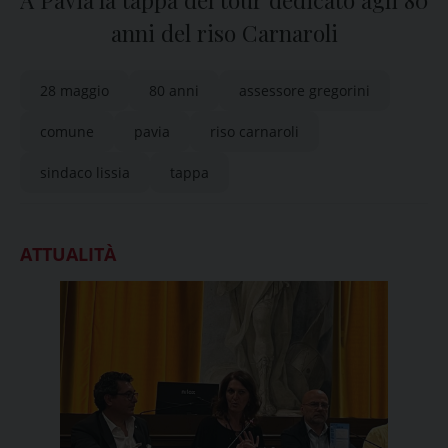
A Pavia la tappa del tour dedicato agli 80
anni del riso Carnaroli
28 maggio
80 anni
assessore gregorini
comune
pavia
riso carnaroli
sindaco lissia
tappa
ATTUALITÀ