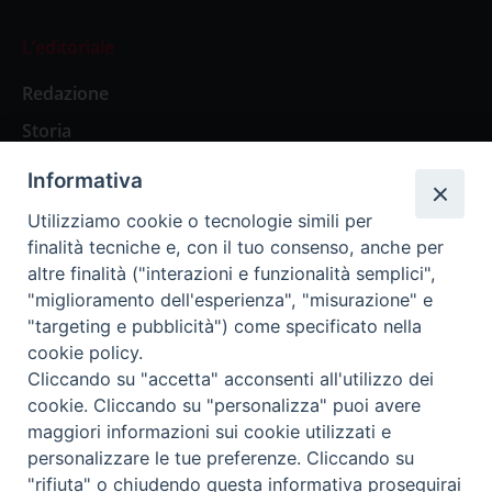
L’editoriale
Redazione
Storia
Informativa
Abbonamenti
Utilizziamo cookie o tecnologie simili per
finalità tecniche e, con il tuo consenso, anche per
Abbonamento Annuale Digitale
altre finalità ("interazioni e funzionalità semplici",
"miglioramento dell'esperienza", "misurazione" e
Abbonamento Annuale Cartaceo
"targeting e pubblicità") come specificato nella
Abbonamento Singola Copia Digitale
cookie policy.
Cliccando su "accetta" acconsenti all'utilizzo dei
cookie. Cliccando su "personalizza" puoi avere
maggiori informazioni sui cookie utilizzati e
personalizzare le tue preferenze. Cliccando su
Redazione: Pavia, Piazza Duomo 11 - tel. 0382.24736 -
"rifiuta" o chiudendo questa informativa proseguirai