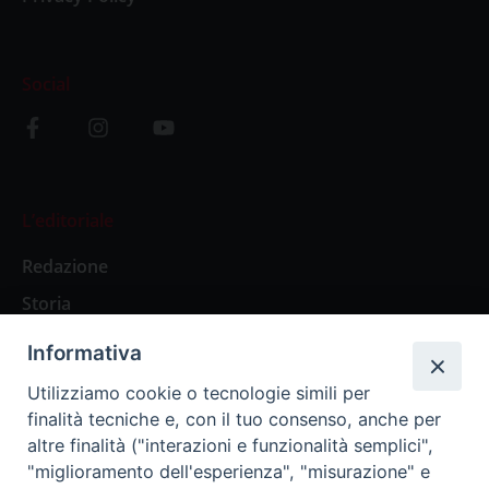
Social
L’editoriale
Redazione
Storia
Informativa
Abbonamenti
Utilizziamo cookie o tecnologie simili per
finalità tecniche e, con il tuo consenso, anche per
Abbonamento Annuale Digitale
altre finalità ("interazioni e funzionalità semplici",
"miglioramento dell'esperienza", "misurazione" e
Abbonamento Annuale Cartaceo