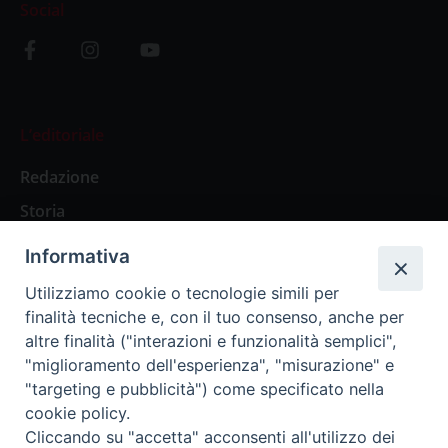
Social
L’editoriale
Redazione
Storia
Informativa
Abbonamenti
Utilizziamo cookie o tecnologie simili per
finalità tecniche e, con il tuo consenso, anche per
Abbonamento Annuale Digitale
altre finalità ("interazioni e funzionalità semplici",
"miglioramento dell'esperienza", "misurazione" e
Abbonamento Annuale Cartaceo
"targeting e pubblicità") come specificato nella
Abbonamento Singola Copia Digitale
cookie policy.
Cliccando su "accetta" acconsenti all'utilizzo dei