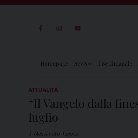
Skip
to
content
Homepage
News
Il Settimanale
Apri
Menu
ATTUALITÀ
“Il Vangelo dalla fin
luglio
di Alessandro Repossi