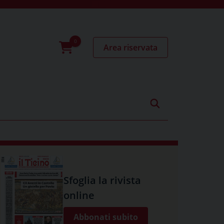
Area riservata
0
prodotti
Sfoglia la rivista
online
Abbonati subito