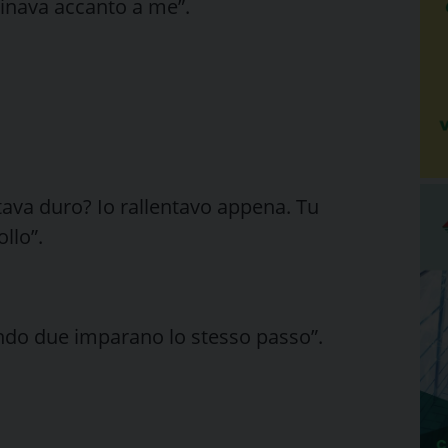
inava accanto a me”.
tava duro? Io rallentavo appena. Tu
ollo”.
ndo due imparano lo stesso passo”.