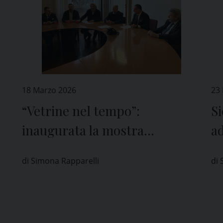
18 Marzo 2026
23
“Vetrine nel tempo”:
Si
inaugurata la mostra
ad
fotografica per gli 80 anni di
e 
di Simona Rapparelli
di 
Confcommercio Pavia