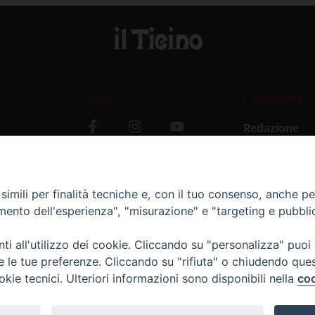
Social
L’editoriale
Redazione
i
Storia
y
imili per finalità tecniche e, con il tuo consenso, anche per 
amento dell'esperienza", "misurazione" e "targeting e pubbli
i all'utilizzo dei cookie. Cliccando su "personalizza" puoi
re le tue preferenze. Cliccando su "rifiuta" o chiudendo que
okie tecnici. Ulteriori informazioni sono disponibili nella
coo