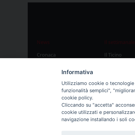
News
Il settimanale
Cronaca
Il Ticino
Attualità
Abbonament
Informativa
Primo Piano
Privacy Polic
Utilizziamo cookie o tecnologie s
Territorio
funzionalità semplici", "miglior
Città
cookie policy.
Cliccando su "accetta" acconsent
Politica
cookie utilizzati e personalizza
Sport
navigazione installando i soli co