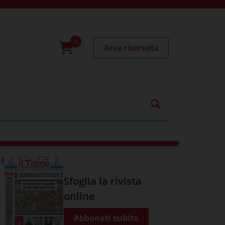
Area riservata
0
prodotti
Sfoglia la rivista
online
Abbonati subito