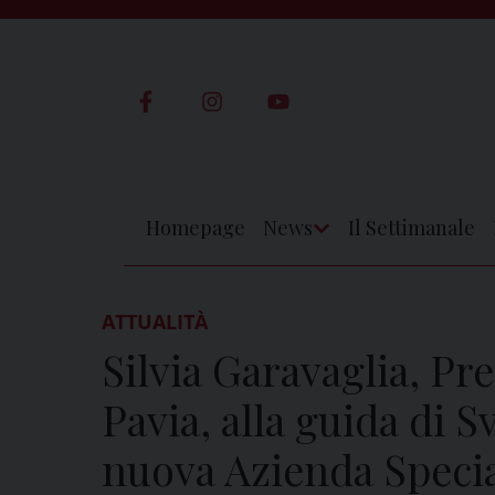
Skip
to
content
Homepage
News
Il Settimanale
Apri
Menu
ATTUALITÀ
Silvia Garavaglia, Pre
Pavia, alla guida di 
nuova Azienda Specia