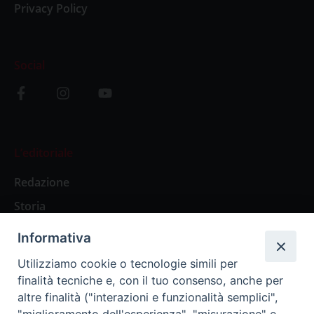
Privacy Policy
Social
L’editoriale
Redazione
Storia
Informativa
Abbonamenti
Utilizziamo cookie o tecnologie simili per
finalità tecniche e, con il tuo consenso, anche per
Abbonamento Annuale Digitale
altre finalità ("interazioni e funzionalità semplici",