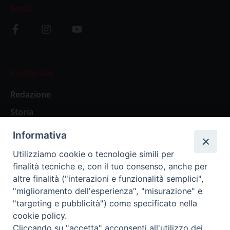
Social
L’editoriale
Redazione
Storia
Informativa
Abbonamenti
Utilizziamo cookie o tecnologie simili per
finalità tecniche e, con il tuo consenso, anche per
Abbonamento Annuale Digitale
altre finalità ("interazioni e funzionalità semplici",
"miglioramento dell'esperienza", "misurazione" e
Abbonamento Annuale Cartaceo
"targeting e pubblicità") come specificato nella
Abbonamento Singola Copia Digitale
cookie policy.
Cliccando su "accetta" acconsenti all'utilizzo dei