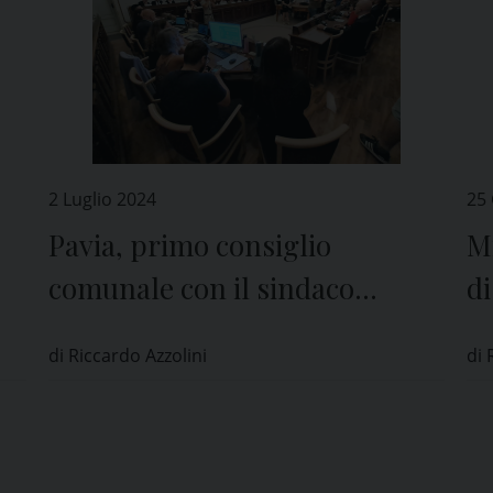
2 Luglio 2024
25
Pavia, primo consiglio
Mi
comunale con il sindaco
di
Michele Lissia e la giunta di
gi
di Riccardo Azzolini
di 
centrosinistra
af
a