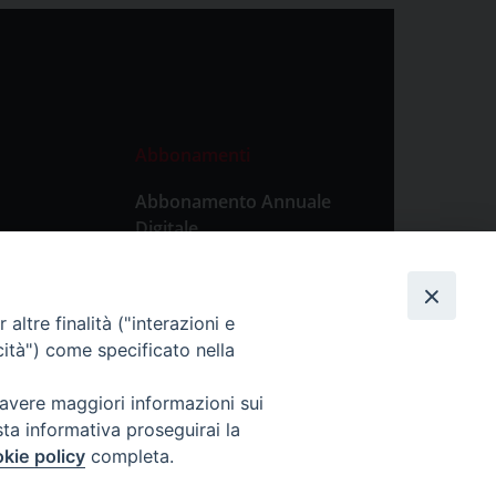
Abbonamenti
Abbonamento Annuale
Digitale
Abbonamento Annuale
Cartaceo
altre finalità ("interazioni e
Abbonamento Singola
cità") come specificato nella
Copia Digitale
 avere maggiori informazioni sui
sta informativa proseguirai la
kie policy
completa.