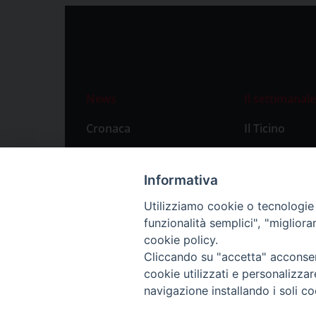
News
Il settimanale
Cronaca
Il Ticino
Attualità
Abbonament
Primo Piano
Privacy Polic
Informativa
Territorio
Utilizziamo cookie o tecnologie s
funzionalità semplici", "miglior
Città
cookie policy.
Politica
Cliccando su "accetta" acconsent
Sport
cookie utilizzati e personalizza
navigazione installando i soli co