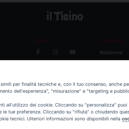
Social
L’editoriale
Redazione
i
Storia
y
imili per finalità tecniche e, con il tuo consenso, anche per 
amento dell'esperienza", "misurazione" e "targeting e pubbli
i all'utilizzo dei cookie. Cliccando su "personalizza" puoi
re le tue preferenze. Cliccando su "rifiuta" o chiudendo que
okie tecnici. Ulteriori informazioni sono disponibili nella
coo