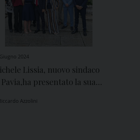
 Giugno 2024
chele Lissia, nuovo sindaco
 Pavia,ha presentato la sua
unta: “Saremo capaci di
Riccardo Azzolini
frontare le sfide che ci
ttendono”