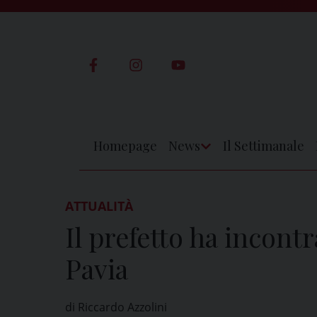
Skip
to
content
Homepage
News
Il Settimanale
Apri
Menu
ATTUALITÀ
Il prefetto ha incont
Pavia
di Riccardo Azzolini