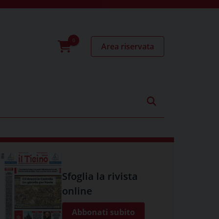
Area riservata
0
prodotti
Sfoglia la rivista
online
Abbonati subito