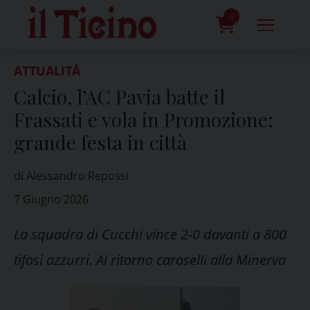
Skip
to
0
content
prodotti
ATTUALITÀ
Calcio, l’AC Pavia batte il
Frassati e vola in Promozione:
grande festa in città
di Alessandro Repossi
7 Giugno 2026
La squadra di Cucchi vince 2-0 davanti a 800
tifosi azzurri. Al ritorno caroselli alla Minerva