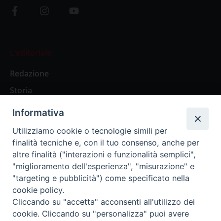
L’editoriale
Redazione
Storia
Informativa
Abbonamenti
Utilizziamo cookie o tecnologie simili per
finalità tecniche e, con il tuo consenso, anche per
Abbonamento Annuale Digitale
altre finalità ("interazioni e funzionalità semplici",
"miglioramento dell'esperienza", "misurazione" e
Abbonamento Annuale Cartaceo
"targeting e pubblicità") come specificato nella
Abbonamento Singola Copia Digitale
cookie policy.
Cliccando su "accetta" acconsenti all'utilizzo dei
cookie. Cliccando su "personalizza" puoi avere