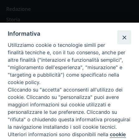
Redazione
Storia
Informativa
Abbonamenti
Utilizziamo cookie o tecnologie simili per
finalità tecniche e, con il tuo consenso, anche per
Abbonamento Annuale Digitale
altre finalità ("interazioni e funzionalità semplici",
"miglioramento dell'esperienza", "misurazione" e
Abbonamento Annuale Cartaceo
"targeting e pubblicità") come specificato nella
Abbonamento Singola Copia Digitale
cookie policy.
Cliccando su "accetta" acconsenti all'utilizzo dei
cookie. Cliccando su "personalizza" puoi avere
maggiori informazioni sui cookie utilizzati e
personalizzare le tue preferenze. Cliccando su
Redazione: Pavia, Piazza Duomo 11 - tel. 0382.24736 -
"rifiuta" o chiudendo questa informativa proseguirai
amministrazione@ilticino.it - repossi@ilticino.it - P.
la navigazione installando i soli cookie tecnici.
IVA: 00213430184
Preferenze Cookie
Ulteriori informazioni sono disponibili nella
cookie