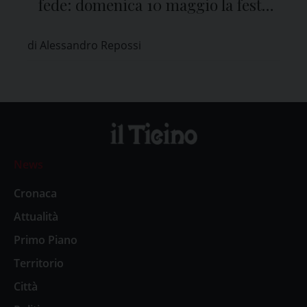
fede: domenica 10 maggio la festa
del Santuario di Pavia
di Alessandro Repossi
News
Cronaca
Attualità
Primo Piano
Territorio
Città