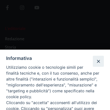
L’editoriale
Redazione
Storia
Informativa
Abbonamenti
Utilizziamo cookie o tecnologie simili per
finalità tecniche e, con il tuo consenso, anche per
Abbonamento Annuale Digitale
altre finalità ("interazioni e funzionalità semplici",
"miglioramento dell'esperienza", "misurazione" e
Abbonamento Annuale Cartaceo
"targeting e pubblicità") come specificato nella
Abbonamento Singola Copia Digitale
cookie policy.
Cliccando su "accetta" acconsenti all'utilizzo dei
cookie. Cliccando su "personalizza" puoi avere