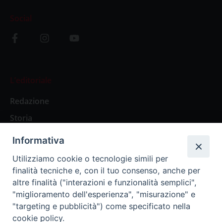
Social
L’editoriale
Redazione
Storia
Informativa
Abbonamenti
Utilizziamo cookie o tecnologie simili per
finalità tecniche e, con il tuo consenso, anche per
Abbonamento Annuale Digitale
altre finalità ("interazioni e funzionalità semplici",
"miglioramento dell'esperienza", "misurazione" e
Abbonamento Annuale Cartaceo
"targeting e pubblicità") come specificato nella
Abbonamento Singola Copia Digitale
cookie policy.