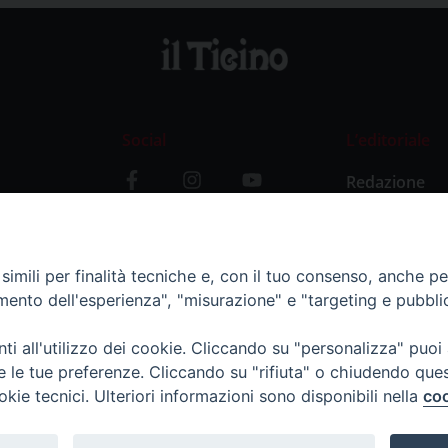
Social
L’editoriale
Redazione
i
Storia
y
imili per finalità tecniche e, con il tuo consenso, anche per 
amento dell'esperienza", "misurazione" e "targeting e pubbli
i all'utilizzo dei cookie. Cliccando su "personalizza" puoi
re le tue preferenze. Cliccando su "rifiuta" o chiudendo que
okie tecnici. Ulteriori informazioni sono disponibili nella
coo