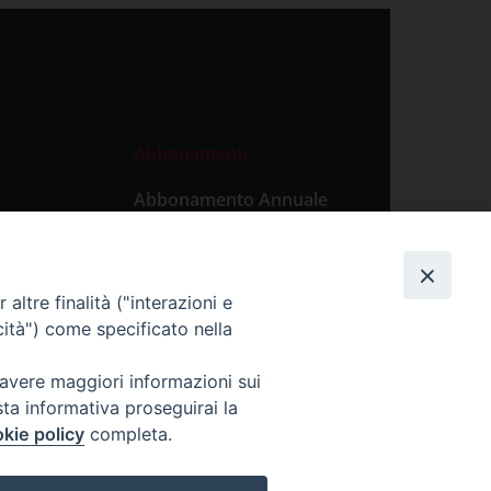
Abbonamenti
Abbonamento Annuale
Digitale
Abbonamento Annuale
Cartaceo
altre finalità ("interazioni e
Abbonamento Singola
cità") come specificato nella
Copia Digitale
 avere maggiori informazioni sui
sta informativa proseguirai la
kie policy
completa.