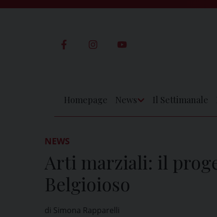
Skip
to
content
Homepage
News
Il Settimanale
Apri
Menu
NEWS
Arti marziali: il prog
Belgioioso
di Simona Rapparelli