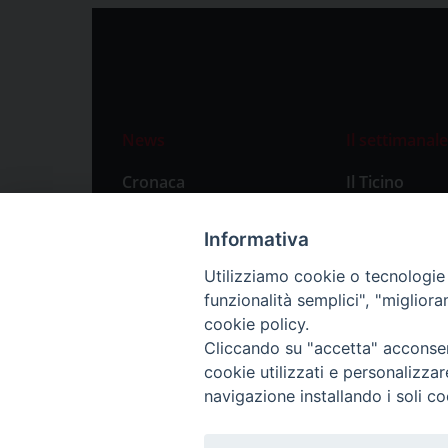
News
Il settimanale
Cronaca
Il Ticino
Attualità
Abbonament
Informativa
Primo Piano
Privacy Polic
Utilizziamo cookie o tecnologie s
Territorio
funzionalità semplici", "miglior
Città
cookie policy.
Cliccando su "accetta" acconsent
Politica
cookie utilizzati e personalizza
Sport
navigazione installando i soli co