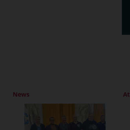
News
At