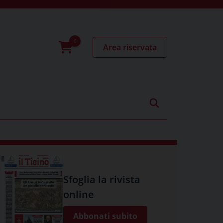
Area riservata
0
prodotti
Sfoglia la rivista
online
Abbonati subito