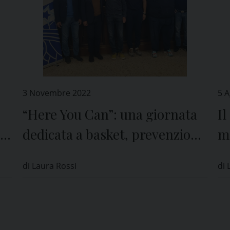
3 Novembre 2022
5 
“Here You Can”: una giornata
Il
dedicata a basket, prevenzione
me
e salute
O
di Laura Rossi
di 