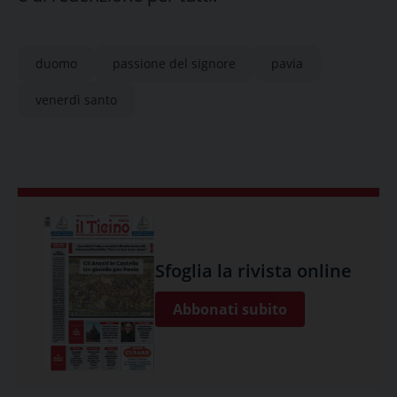
duomo
passione del signore
pavia
venerdì santo
Sfoglia la rivista online
Abbonati subito