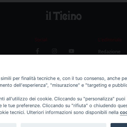
Social
L’editoriale
Redazione
i
Storia
y
imili per finalità tecniche e, con il tuo consenso, anche per 
amento dell'esperienza", "misurazione" e "targeting e pubbli
i all'utilizzo dei cookie. Cliccando su "personalizza" puoi
re le tue preferenze. Cliccando su "rifiuta" o chiudendo que
okie tecnici. Ulteriori informazioni sono disponibili nella
coo