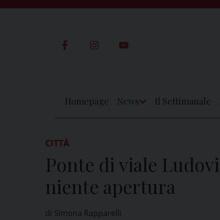
Skip
to
content
Homepage
News
Il Settimanale
Apri
Menu
CITTÀ
Ponte di viale Ludovi
niente apertura
di Simona Rapparelli