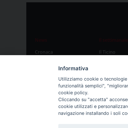
News
Il settimanale
Cronaca
Il Ticino
Attualità
Abbonament
Informativa
Primo Piano
Privacy Polic
Utilizziamo cookie o tecnologie s
Territorio
funzionalità semplici", "miglior
Città
cookie policy.
Cliccando su "accetta" acconsent
Politica
cookie utilizzati e personalizza
Sport
navigazione installando i soli co