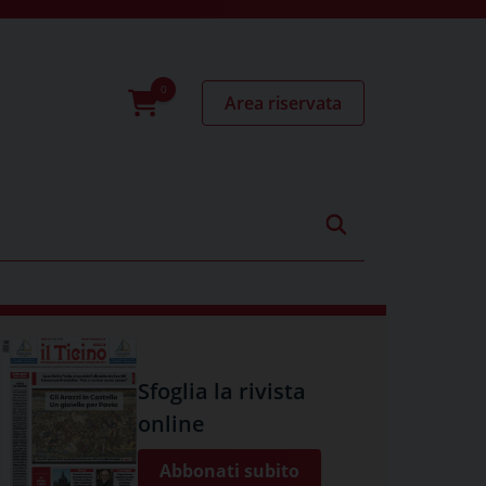
Area riservata
0
prodotti
Sfoglia la rivista
online
Abbonati subito