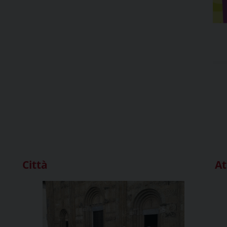
Città
At