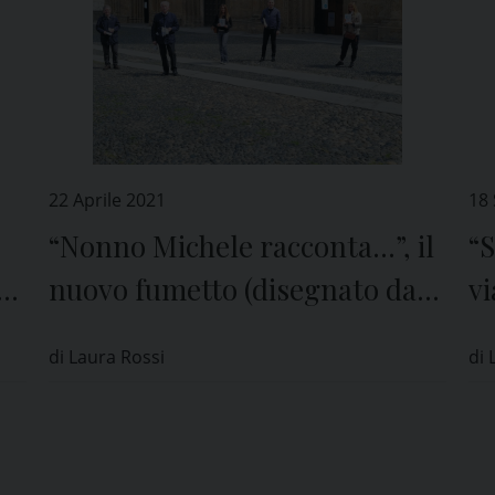
22 Aprile 2021
18
“Nonno Michele racconta…”, il
“S
nuovo fumetto (disegnato dai
v
bambini) dedicato a san
co
di Laura Rossi
di 
Michele Maggiore
d