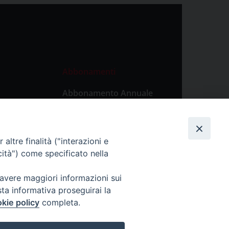
Abbonamenti
Abbonamento Annuale
Digitale
Abbonamento Annuale
Cartaceo
altre finalità ("interazioni e
Abbonamento Singola
cità") come specificato nella
Copia Digitale
 avere maggiori informazioni sui
sta informativa proseguirai la
kie policy
completa.