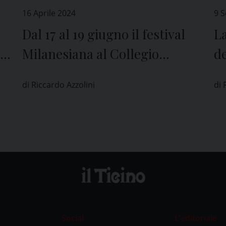
16 Aprile 2024
9 
Dal 17 al 19 giugno il festival
L
 e
Milanesiana al Collegio
de
Borromeo di Pavia
i 
di Riccardo Azzolini
di 
Social
L’editoriale