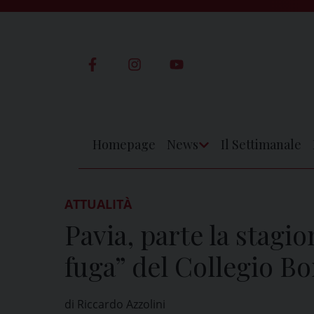
Skip
to
content
Homepage
News
Il Settimanale
Apri
Menu
ATTUALITÀ
Pavia, parte la stagi
fuga” del Collegio B
di Riccardo Azzolini