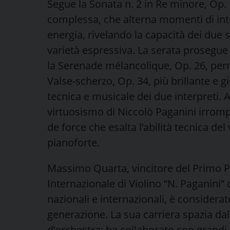
Segue la Sonata n. 2 in Re minore, Op
complessa, che alterna momenti di inte
energia, rivelando la capacità dei due
varietà espressiva. La serata prosegue 
la Serenade mélancolique, Op. 26, perm
Valse-scherzo, Op. 34, più brillante e g
tecnica e musicale dei due interpreti.
virtuosismo di Niccolò Paganini irrompe
de force che esalta l’abilità tecnica del v
pianoforte.
Massimo Quarta, vincitore del Primo P
Internazionale di Violino “N. Paganini”
nazionali e internazionali, è considerat
generazione. La sua carriera spazia dalla
d’orchestra: ha collaborato con grand