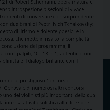
. 121 di Robert Schumann, opera matura e
nsa introspezione a sezioni di vivace
 strumenti di conversare con sorprendente
con due brani di Pyotr Ilyich Tchaikovsky:
eata di lirismo e dolente poesia, e la
iocosa, che mette in risalto la complicità
 A conclusione del programma, il
 con I palpiti, Op. 13 n. 1, autentico tour
iolinista e il dialogo brillante con il
remio al prestigioso Concorso
 di Genova e di numerosi altri concorsi
o uno dei violinisti più importanti della sua
 intensa attività solistica alla direzione
i maestri come Yuri Temirkanov, Christian