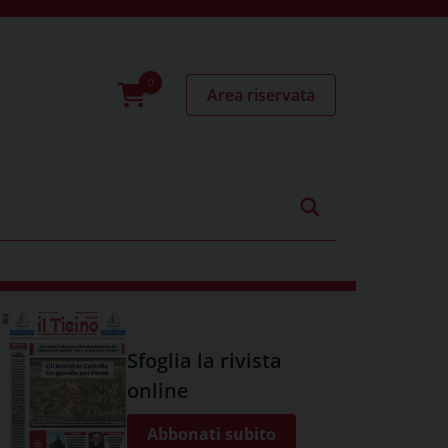
Area riservata
0
prodotti
Sfoglia la rivista
online
Abbonati subito