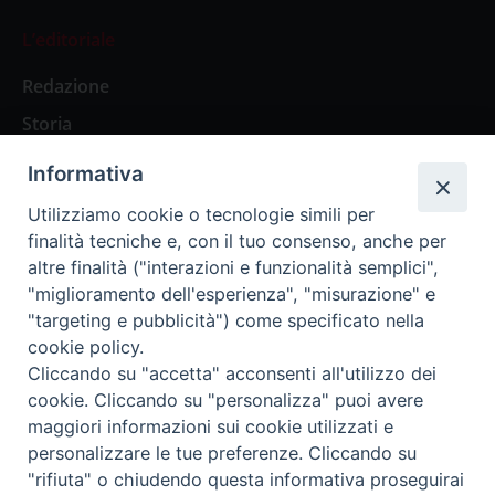
L’editoriale
Redazione
Storia
Informativa
Abbonamenti
Utilizziamo cookie o tecnologie simili per
finalità tecniche e, con il tuo consenso, anche per
Abbonamento Annuale Digitale
altre finalità ("interazioni e funzionalità semplici",
"miglioramento dell'esperienza", "misurazione" e
Abbonamento Annuale Cartaceo
"targeting e pubblicità") come specificato nella
Abbonamento Singola Copia Digitale
cookie policy.
Cliccando su "accetta" acconsenti all'utilizzo dei
cookie. Cliccando su "personalizza" puoi avere
maggiori informazioni sui cookie utilizzati e
personalizzare le tue preferenze. Cliccando su
Redazione: Pavia, Piazza Duomo 11 - tel. 0382.24736 -
"rifiuta" o chiudendo questa informativa proseguirai
amministrazione@ilticino.it - repossi@ilticino.it - P.