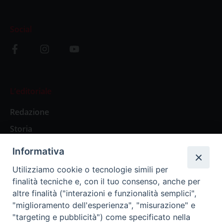
Social
L’editoriale
Redazione
Storia
Informativa
Abbonamenti
Utilizziamo cookie o tecnologie simili per
finalità tecniche e, con il tuo consenso, anche per
Abbonamento Annuale Digitale
altre finalità ("interazioni e funzionalità semplici",
"miglioramento dell'esperienza", "misurazione" e
Abbonamento Annuale Cartaceo
"targeting e pubblicità") come specificato nella