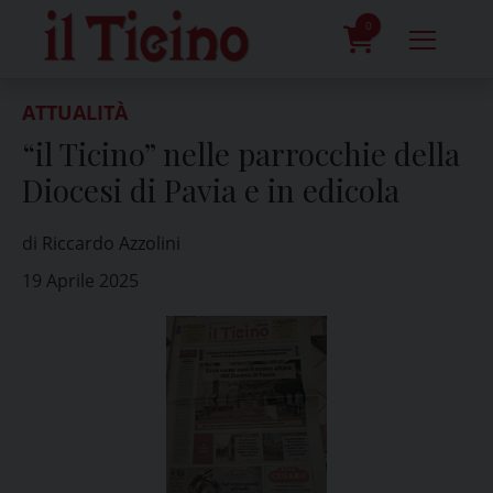
Skip
to
0
content
prodotti
ATTUALITÀ
“il Ticino” nelle parrocchie della
Diocesi di Pavia e in edicola
di Riccardo Azzolini
19 Aprile 2025