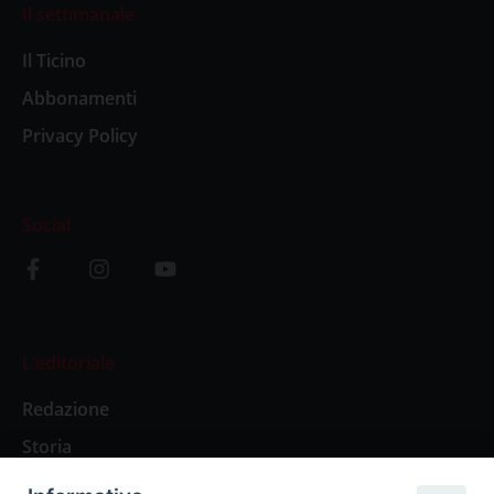
Il settimanale
Il Ticino
Abbonamenti
Privacy Policy
Social
L’editoriale
Redazione
Storia