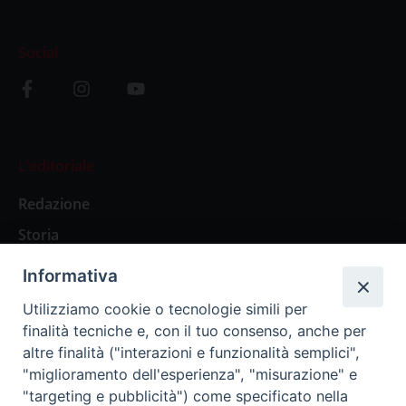
Social
L’editoriale
Redazione
Storia
Informativa
Abbonamenti
Utilizziamo cookie o tecnologie simili per
finalità tecniche e, con il tuo consenso, anche per
Abbonamento Annuale Digitale
altre finalità ("interazioni e funzionalità semplici",
"miglioramento dell'esperienza", "misurazione" e
Abbonamento Annuale Cartaceo
"targeting e pubblicità") come specificato nella