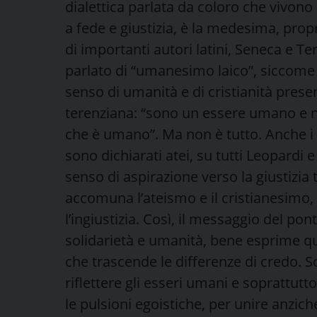
dialettica parlata da coloro che vivono 
a fede e giustizia, è la medesima, prop
di importanti autori latini, Seneca e Tere
parlato di “umanesimo laico”, siccome
senso di umanità e di cristianità pres
terenziana: “sono un essere umano e 
che è umano”. Ma non è tutto. Anche i p
sono dichiarati atei, su tutti Leopardi
senso di aspirazione verso la giustizia 
accomuna l’ateismo e il cristianesimo, al
l’ingiustizia. Così, il messaggio del po
solidarietà e umanità, bene esprime que
che trascende le differenze di credo. S
riflettere gli esseri umani e soprattutt
le pulsioni egoistiche, per unire anzic