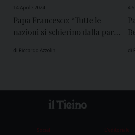
14 Aprile 2024
4 
Papa Francesco: “Tutte le
P
nazioni si schierino dalla parte
Be
della pace, e aiutino gli
di Riccardo Azzolini
di 
israeliani e i palestinesi a
vivere in due Stati”
Social
L’editoriale