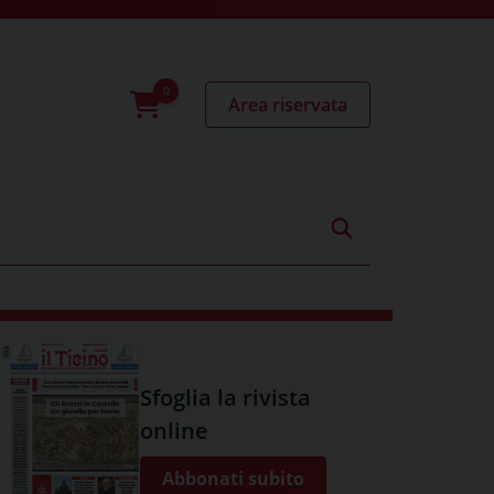
Area riservata
0
prodotti
Sfoglia la rivista
online
Abbonati subito