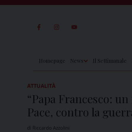
Skip
to
content
Homepage
News
Il Settimanale
Apri
Menu
ATTUALITÀ
“Papa Francesco: un 
Pace, contro la guerra
di Riccardo Azzolini