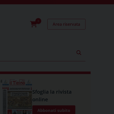
Area riservata
0
prodotti
Sfoglia la rivista
online
Abbonati subito