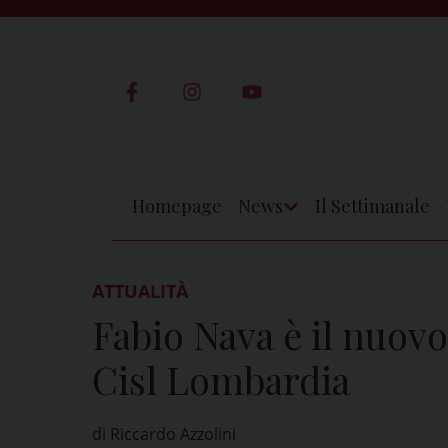
Skip
to
content
Homepage
News
Il Settimanale
Apri
Menu
ATTUALITÀ
Fabio Nava è il nuovo
Cisl Lombardia
di Riccardo Azzolini