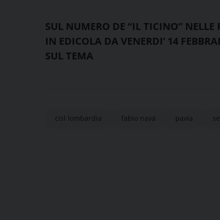
SUL NUMERO DE “IL TICINO” NELLE 
IN EDICOLA DA VENERDI’ 14 FEBB
SUL TEMA
cisl lombardia
fabio nava
pavia
se