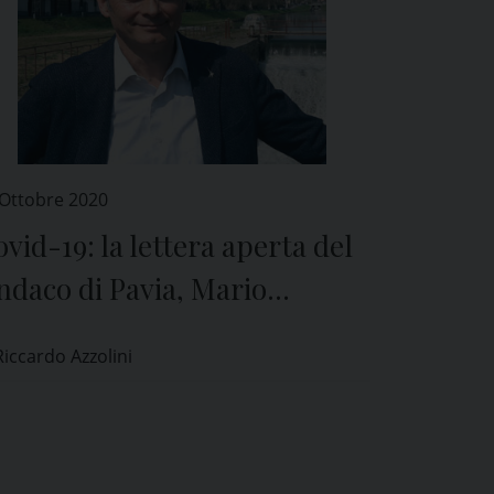
 Ottobre 2020
vid-19: la lettera aperta del
ndaco di Pavia, Mario
brizio Fracassi, al premier
Riccardo Azzolini
iuseppe Conte