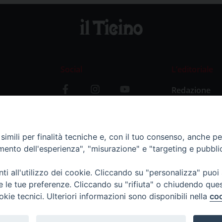
Social
L’editoriale
Redazione
i
Storia
y
imili per finalità tecniche e, con il tuo consenso, anche per 
amento dell'esperienza", "misurazione" e "targeting e pubbli
i all'utilizzo dei cookie. Cliccando su "personalizza" puoi
re le tue preferenze. Cliccando su "rifiuta" o chiudendo que
okie tecnici. Ulteriori informazioni sono disponibili nella
coo