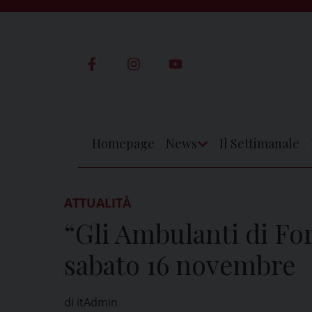
Skip
to
content
Homepage
News
Il Settimanale
Apri
Menu
ATTUALITÀ
“Gli Ambulanti di Fo
sabato 16 novembre
di itAdmin