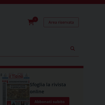
Area riservata
0
prodotti
Sfoglia la rivista
online
Abbonati subito