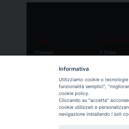
News
Il settimanale
Cronaca
Il Ticino
Attualità
Abbonament
Informativa
Primo Piano
Privacy Polic
Utilizziamo cookie o tecnologie s
Territorio
funzionalità semplici", "miglior
Città
cookie policy.
Cliccando su "accetta" acconsent
Politica
cookie utilizzati e personalizza
Sport
navigazione installando i soli co