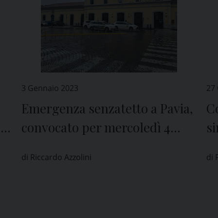
3 Gennaio 2023
27
Emergenza senzatetto a Pavia,
Co
ia
convocato per mercoledì 4
si
gennaio il “Tavolo delle
Fa
di Riccardo Azzolini
di 
fragilità”
G