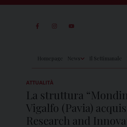
Skip
to
content
Homepage
News
Il Settimanale
Apri
Menu
ATTUALITÀ
La struttura “Mondi
Vigalfo (Pavia) acqu
Research and Innova