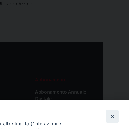
Riccardo Azzolini
con disturbi comportamentali
Abbonamenti
Abbonamento Annuale
Digitale
Abbonamento Annuale
Cartaceo
altre finalità ("interazioni e
Abbonamento Singola