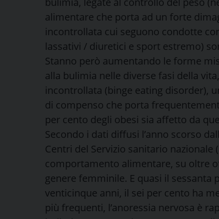
bulimia, legate al controllo del peso (
alimentare che porta ad un forte dim
incontrollata cui seguono condotte c
lassativi / diuretici e sport estremo) so
Stanno però aumentando le forme miste
alla bulimia nelle diverse fasi della vit
incontrollata (binge eating disorder),
di compenso che porta frequentemente a
per cento degli obesi sia affetto da qu
Secondo i dati diffusi l’anno scorso dall’
Centri del Servizio sanitario nazionale (
comportamento alimentare, su oltre ott
genere femminile. E quasi il sessanta pe
venticinque anni, il sei per cento ha me
più frequenti, l’anoressia nervosa è rap