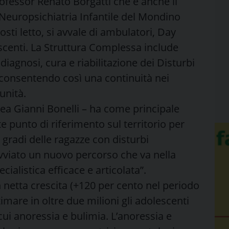
professor Renato Borgatti che è anche il
 Neuropsichiatria Infantile del Mondino
osti letto, si avvale di ambulatori, Day
scenti. La Struttura Complessa include
diagnosi, cura e riabilitazione dei Disturbi
 consentendo così una continuità nei
unità.
nea Gianni Bonelli – ha come principale
e punto di riferimento sul territorio per
gradi delle ragazze con disturbi
avviato un nuovo percorso che va nella
ialistica efficace e articolata”.
n netta crescita (+120 per cento nel periodo
timare in oltre due milioni gli adolescenti
cui anoressia e bulimia. L’anoressia e