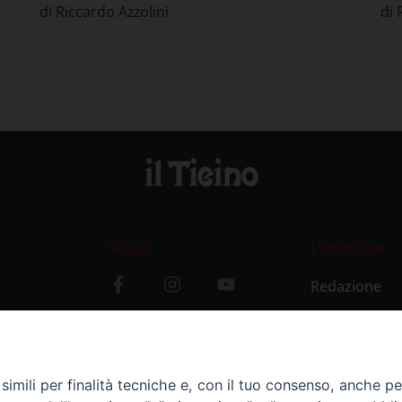
di Riccardo Azzolini
di 
cultura
Social
L’editoriale
Redazione
i
Storia
y
imili per finalità tecniche e, con il tuo consenso, anche per 