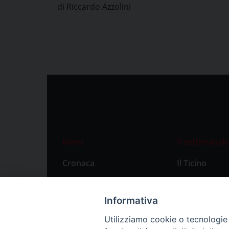
di Riccardo Azzolini
News
Il settimanale
Cronaca
Il Ticino
Attualità
Abbonament
Primo Piano
Privacy Polic
Informativa
Territorio
Utilizziamo cookie o tecnologie s