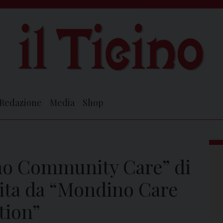
Redazione
Media
Shop
no Community Care” di
isita da “Mondino Care
tion”