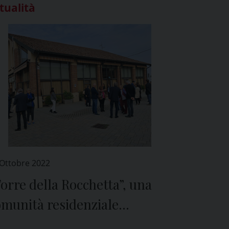
tualità
 Ottobre 2022
orre della Rocchetta”, una
omunità residenziale
rapeutica per adolescenti