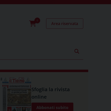
Area riservata
0
prodotti
Sfoglia la rivista
online
Abbonati subito