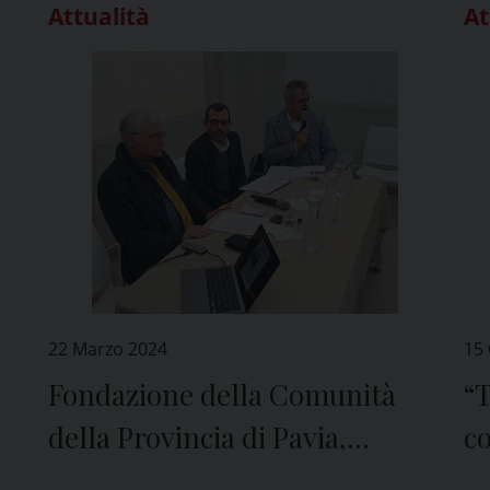
Attualità
At
22 Marzo 2024
15
Fondazione della Comunità
“T
della Provincia di Pavia,
c
presentato il Quaderno sulla
te