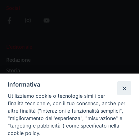
Social
L’editoriale
Redazione
Storia
Informativa
Abbonamenti
Utilizziamo cookie o tecnologie simili per
finalità tecniche e, con il tuo consenso, anche per
Abbonamento Annuale Digitale
altre finalità ("interazioni e funzionalità semplici",
"miglioramento dell'esperienza", "misurazione" e
Abbonamento Annuale Cartaceo
"targeting e pubblicità") come specificato nella
Abbonamento Singola Copia Digitale
cookie policy.