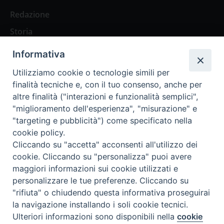
Redazione
Storia
Informativa
Abbonamenti
Utilizziamo cookie o tecnologie simili per
finalità tecniche e, con il tuo consenso, anche per
Abbonamento Annuale Digitale
altre finalità ("interazioni e funzionalità semplici",
"miglioramento dell'esperienza", "misurazione" e
Abbonamento Annuale Cartaceo
"targeting e pubblicità") come specificato nella
Abbonamento Singola Copia Digitale
cookie policy.
Cliccando su "accetta" acconsenti all'utilizzo dei
cookie. Cliccando su "personalizza" puoi avere
maggiori informazioni sui cookie utilizzati e
personalizzare le tue preferenze. Cliccando su
Redazione: Pavia, Piazza Duomo 11 - tel. 0382.24736 -
"rifiuta" o chiudendo questa informativa proseguirai
amministrazione@ilticino.it - repossi@ilticino.it - P.
la navigazione installando i soli cookie tecnici.
IVA: 00213430184
Preferenze Cookie
Ulteriori informazioni sono disponibili nella
cookie