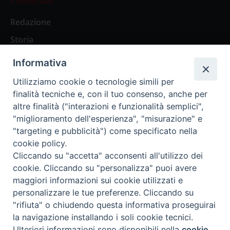
L’editoriale
Redazione
Storia
Informativa
Abbonamenti
Utilizziamo cookie o tecnologie simili per
finalità tecniche e, con il tuo consenso, anche per
Abbonamento Annuale Digitale
altre finalità ("interazioni e funzionalità semplici",
"miglioramento dell'esperienza", "misurazione" e
Abbonamento Annuale Cartaceo
"targeting e pubblicità") come specificato nella
Abbonamento Singola Copia Digitale
cookie policy.
Cliccando su "accetta" acconsenti all'utilizzo dei
cookie. Cliccando su "personalizza" puoi avere
maggiori informazioni sui cookie utilizzati e
personalizzare le tue preferenze. Cliccando su
Redazione: Pavia, Piazza Duomo 11 - tel. 0382.24736 -
"rifiuta" o chiudendo questa informativa proseguirai
amministrazione@ilticino.it - repossi@ilticino.it - P.
la navigazione installando i soli cookie tecnici.
IVA: 00213430184
Preferenze Cookie
Ulteriori informazioni sono disponibili nella
cookie