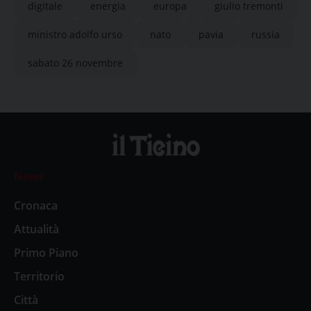
digitale
energia
europa
giulio tremonti
ministro adolfo urso
nato
pavia
russia
sabato 26 novembre
News
Cronaca
Attualità
Primo Piano
Territorio
Città