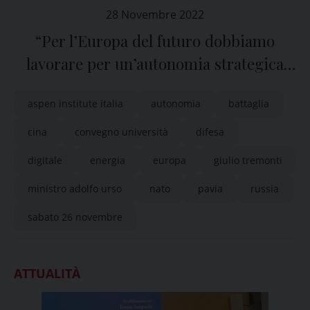
28 Novembre 2022
“Per l’Europa del futuro dobbiamo
lavorare per un’autonomia strategica
sulla difesa, l’energia e il digitale”
aspen institute italia
autonomia
battaglia
cina
convegno università
difesa
digitale
energia
europa
giulio tremonti
ministro adolfo urso
nato
pavia
russia
sabato 26 novembre
ATTUALITÀ