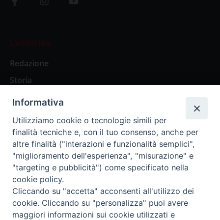
L’editoriale
Redazione
Storia
Informativa
Abbonamenti
Utilizziamo cookie o tecnologie simili per
finalità tecniche e, con il tuo consenso, anche per
Abbonamento Annuale Digitale
altre finalità ("interazioni e funzionalità semplici",
"miglioramento dell'esperienza", "misurazione" e
Abbonamento Annuale Cartaceo
"targeting e pubblicità") come specificato nella
Abbonamento Singola Copia Digitale
cookie policy.
Cliccando su "accetta" acconsenti all'utilizzo dei
cookie. Cliccando su "personalizza" puoi avere
maggiori informazioni sui cookie utilizzati e